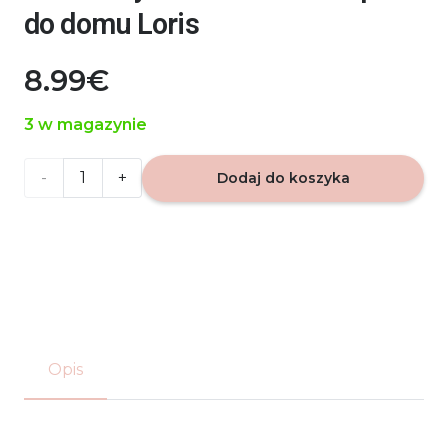
do domu Loris
8.99
€
3 w magazynie
ilość
Dodaj do koszyka
Wiosenny
Wiatr
-
120ml
Opis
Zapach
do