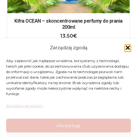
Kifra OCEAN – skoncentrowane perfumy do prania
200ml
13.50
€
Zarządzaj zgodą
Aby zapewnić jak najlepsze wrażenia, korzystamy z technologii,
takich jak pliki cookie, do przechowywania i/lub uzyskiwania dostępu
do informacji o urządzeniu. Zgoda na te technologie pozwoli nam
przetwarzać dane, takie jak zachowanie podczas przeglądania lub
unikalne identyfikatory na tej stronie. Brak wyrażenia zgody lub
Zwroty
wycofanie zgody może niekorzystnie wpłynąć na niektóre cechy i
funkcje.
Regulamin
Zarządzaj serwisami
Reklamacje
Akceptuję
Polityka Prywatności