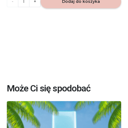
ilość
Dodaj do koszyka
Zapach
do
auta
Loris
-
Mango
10ml
Może Ci się spodobać