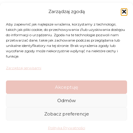
Zarządzaj zgodą
Zwroty
Aby zapewnić jak najlepsze wrażenia, korzystamy z technologii,
takich jak pliki cookie, do przechowywania i/lub uzyskiwania dostępu
Regulamin
do informacji o urządzeniu. Zgoda na te technologie pozwoli nam
przetwarzać dane, takie jak zachowanie podczas przeglądania lub
unikalne identyfikatory na tej stronie. Brak wyrażenia zgody lub
Reklamacje
wycofanie zgody może niekorzystnie wpłynąć na niektóre cechy i
funkcje.
Polityka Prywatności
Zarządzaj serwisami
FAQ
Akceptuję
Sklep
Odmów
Kontakt
Zobacz preferencje
Dostawy
Polityka Prywatności