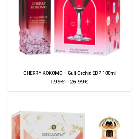
CHERRY KOKOMO – Gulf Orchid EDP 100ml
Zakres
1.99
€
–
26.99
€
cen:
od
1.99€
do
26.99€