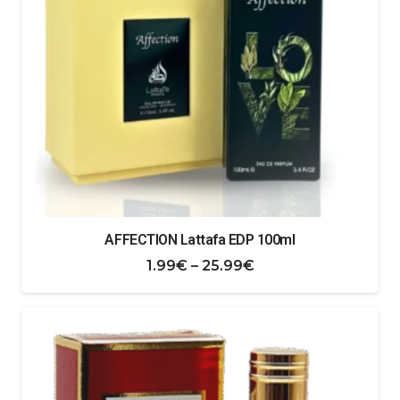
AFFECTION Lattafa EDP 100ml
Zakres
1.99
€
–
25.99
€
cen:
od
1.99€
do
25.99€