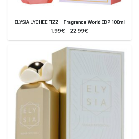
ELYSIA LYCHEE FIZZ – Fragrance World EDP 100ml
Zakres
1.99
€
–
22.99
€
cen:
od
1.99€
do
22.99€