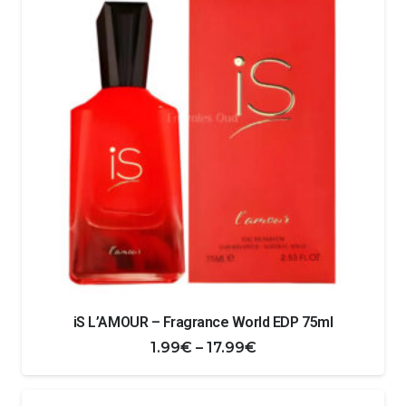
iS L’AMOUR – Fragrance World EDP 75ml
Zakres
1.99
€
–
17.99
€
cen:
od