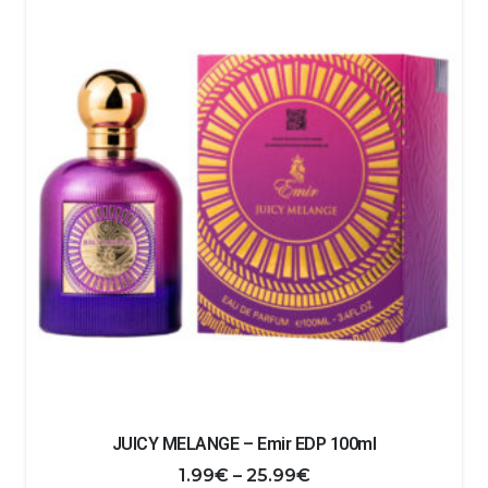
1.99€
do
17.99€
JUICY MELANGE – Emir EDP 100ml
Zakres
1.99
€
–
25.99
€