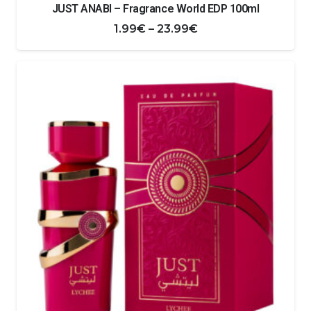
JUST ANABI – Fragrance World EDP 100ml
Zakres
1.99
€
–
23.99
€
cen:
od
1.99€
do
23.99€