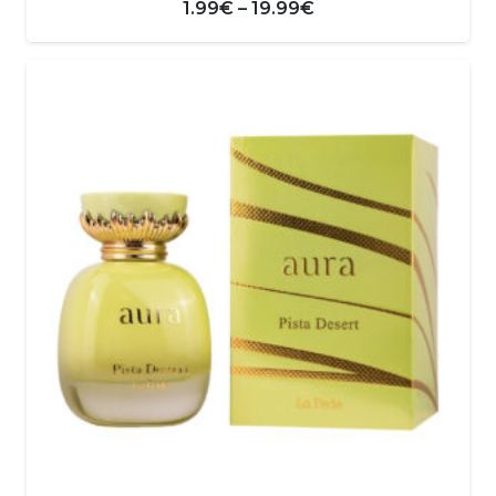
Zakres
1.99
€
–
19.99
€
cen:
od
1.99€
do
19.99€