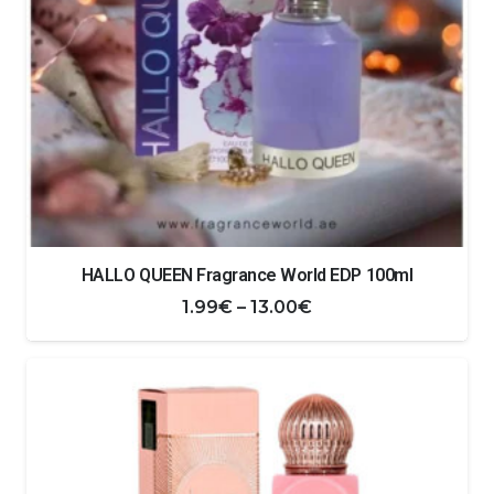
HALLO QUEEN Fragrance World EDP 100ml
Zakres
1.99
€
–
13.00
€
cen:
od
1.99€
do
13.00€