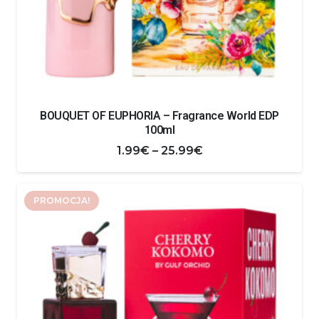
BOUQUET OF EUPHORIA – Fragrance World EDP
100ml
Zakres
1.99
€
–
25.99
€
cen:
od
PROMOCJA!
1.99€
do
25.99€