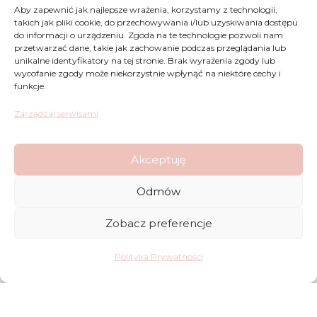
Aby zapewnić jak najlepsze wrażenia, korzystamy z technologii,
takich jak pliki cookie, do przechowywania i/lub uzyskiwania dostępu
do informacji o urządzeniu. Zgoda na te technologie pozwoli nam
przetwarzać dane, takie jak zachowanie podczas przeglądania lub
unikalne identyfikatory na tej stronie. Brak wyrażenia zgody lub
wycofanie zgody może niekorzystnie wpłynąć na niektóre cechy i
funkcje.
Zarządzaj serwisami
KHAIR FUSION – Paris Corner EDP 100ml
Akceptuję
Zakres
1.99
€
–
24.99
€
Odmów
cen:
od
Zobacz preferencje
1.99€
do
Polityka Prywatności
24.99€