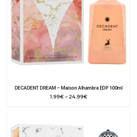
DECADENT DREAM – Maison Alhambra EDP 100ml
Zakres
1.99
€
–
24.99
€
cen:
od
1.99€
do