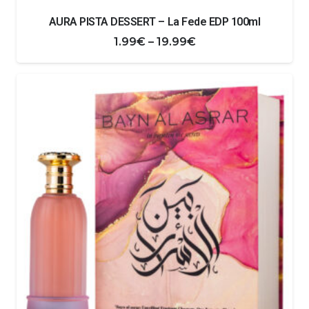
AURA PISTA DESSERT – La Fede EDP 100ml
Zakres
1.99
€
–
19.99
€
cen:
od
1.99€
do
19.99€