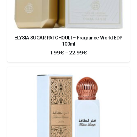
ELYSIA SUGAR PATCHOULI – Fragrance World EDP
100ml
Zakres
1.99
€
–
22.99
€
cen:
od
1.99€
do
22.99€