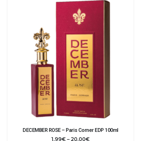
1.99€
do
24.99€
DECEMBER ROSE – Paris Corner EDP 100ml
Zakres
1.99
€
–
20.00
€