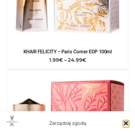
KHAIR FELICITY – Paris Corner EDP 100ml
Zakres
1.99
€
–
24.99
€
cen:
od
1.99€
do
24.99€
Zarządzaj zgodą