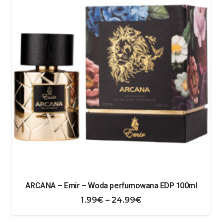
ARCANA – Emir – Woda perfumowana EDP 100ml
Zakres
1.99
€
–
24.99
€
cen: