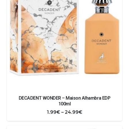
24.99€
DECADENT WONDER – Maison Alhambra EDP
100ml
Zakres
1.99
€
–
24.99
€
cen:
od