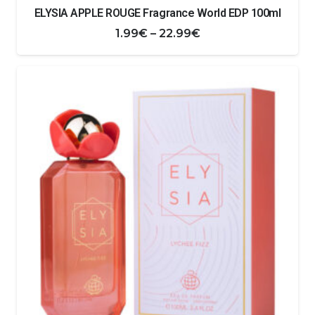
ELYSIA APPLE ROUGE Fragrance World EDP 100ml
Zakres
1.99
€
–
22.99
€
cen:
od
1.99€
do
22.99€