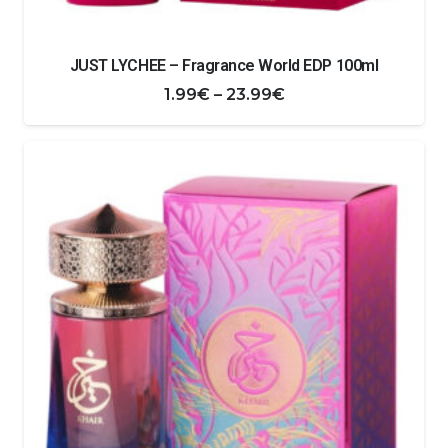
JUST LYCHEE – Fragrance World EDP 100ml
Zakres
1.99
€
–
23.99
€
cen:
od
1.99€
do
23.99€