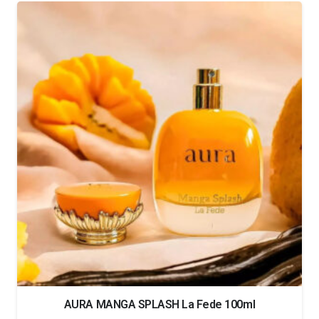
od
1.99€
do
24.99€
AURA MANGA SPLASH La Fede 100ml