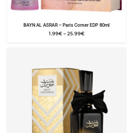
BAYN AL ASRAR – Paris Corner EDP 80ml
Zakres
1.99
€
–
25.99
€
cen:
od
1.99€
do
25.99€