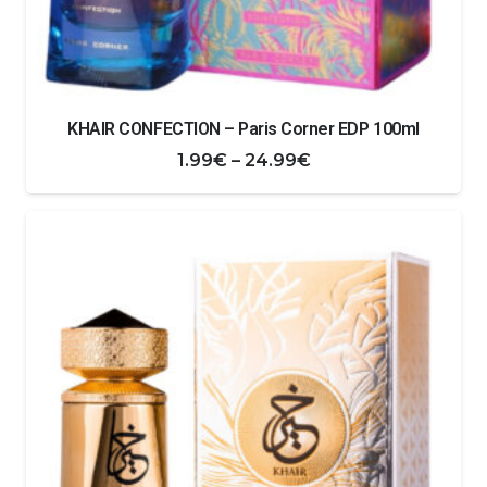
KHAIR CONFECTION – Paris Corner EDP 100ml
Zakres
1.99
€
–
24.99
€
cen:
od
1.99€
do
24.99€