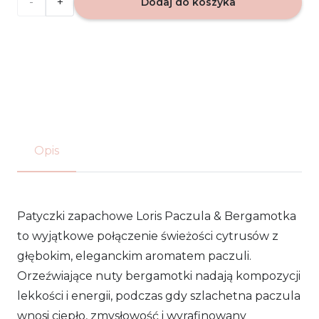
ilość
Dodaj do koszyka
Patyczki
zapachowe
Loris
-
Paczula
Opis
&
Bergamotka
Patyczki zapachowe Loris Paczula & Bergamotka
120ml
to wyjątkowe połączenie świeżości cytrusów z
głębokim, eleganckim aromatem paczuli.
Orzeźwiające nuty bergamotki nadają kompozycji
lekkości i energii, podczas gdy szlachetna paczula
wnosi ciepło, zmysłowość i wyrafinowany