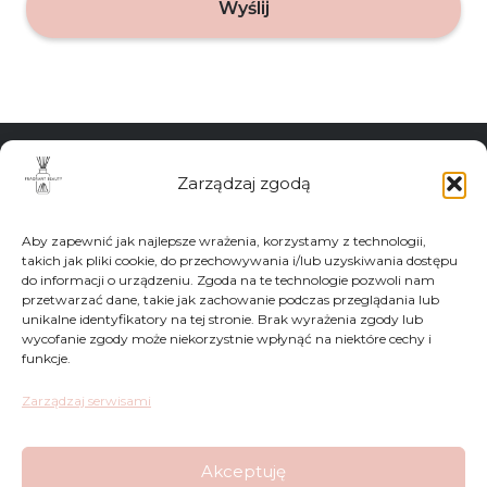
Wyślij
Zwroty
Zarządzaj zgodą
Regulamin
Aby zapewnić jak najlepsze wrażenia, korzystamy z technologii,
Reklamacje
takich jak pliki cookie, do przechowywania i/lub uzyskiwania dostępu
do informacji o urządzeniu. Zgoda na te technologie pozwoli nam
przetwarzać dane, takie jak zachowanie podczas przeglądania lub
Polityka Prywatności
unikalne identyfikatory na tej stronie. Brak wyrażenia zgody lub
wycofanie zgody może niekorzystnie wpłynąć na niektóre cechy i
funkcje.
FAQ
Zarządzaj serwisami
Sklep
Akceptuję
Kontakt