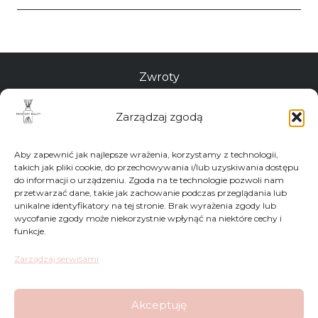
Zwroty
Regulamin
Zarządzaj zgodą
Reklamacje
Aby zapewnić jak najlepsze wrażenia, korzystamy z technologii,
takich jak pliki cookie, do przechowywania i/lub uzyskiwania dostępu
Polityka Prywatności
do informacji o urządzeniu. Zgoda na te technologie pozwoli nam
przetwarzać dane, takie jak zachowanie podczas przeglądania lub
unikalne identyfikatory na tej stronie. Brak wyrażenia zgody lub
wycofanie zgody może niekorzystnie wpłynąć na niektóre cechy i
FAQ
funkcje.
Sklep
Zarządzaj serwisami
Kontakt
Akceptuję