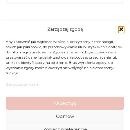
Zarządzaj zgodą
Zwroty
Aby zapewnić jak najlepsze wrażenia, korzystamy z technologii,
takich jak pliki cookie, do przechowywania i/lub uzyskiwania dostępu
do informacji o urządzeniu. Zgoda na te technologie pozwoli nam
Regulamin
przetwarzać dane, takie jak zachowanie podczas przeglądania lub
unikalne identyfikatory na tej stronie. Brak wyrażenia zgody lub
Reklamacje
wycofanie zgody może niekorzystnie wpłynąć na niektóre cechy i
funkcje.
Polityka Prywatności
Zarządzaj serwisami
FAQ
Akceptuję
Sklep
Odmów
Kontakt
Zobacz preferencje