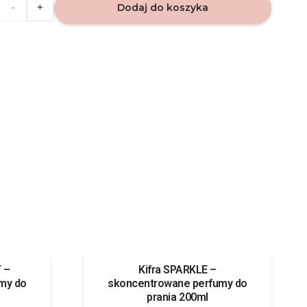
ilość
Dodaj do koszyka
WIŚNIA
-
zapach
do
domu
40ml
The
Fruit
Company
 –
Kifra SPARKLE –
my do
skoncentrowane perfumy do
prania 200ml