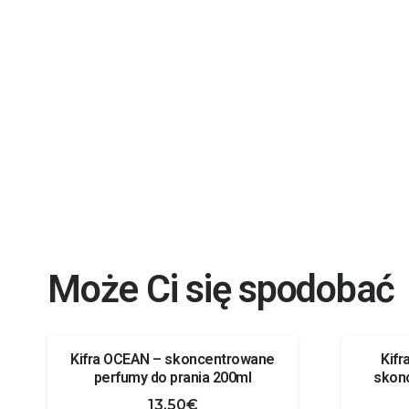
Może Ci się spodobać
Kifra OCEAN – skoncentrowane
Kif
perfumy do prania 200ml
skon
13.50
€