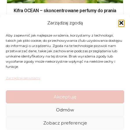
Kifra OCEAN – skoncentrowane perfumy do prania
200ml
Zarządzaj zgodą
13.50
€
Aby zapewnić jak najlepsze wrażenia, korzystamy z technologii,
takich jak pliki cookie, do przechowywania i/lub uzyskiwania dostępu
do informacji o urządzeniu. Zgoda na te technologie pozwoli nam
przetwarzać dane, takie jak zachowanie podczas przeglądania lub
unikalne identyfikatory na tej stronie. Brak wyrażenia zgody lub
wycofanie zgody może niekorzystnie wpłynąć na niektóre cechy i
funkcje.
Zwroty
Zarządzaj serwisami
Regulamin
Akceptuję
Reklamacje
Odmów
Polityka Prywatności
Zobacz preferencje