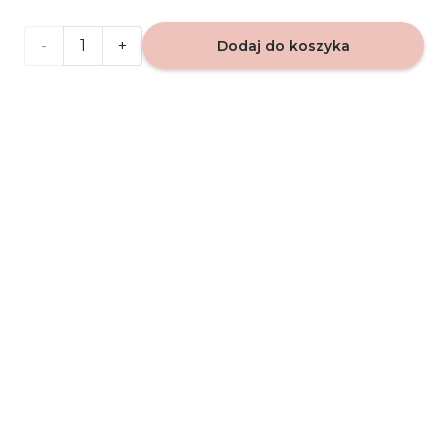
ilość
Dodaj do koszyka
VIP
Caribi
010 -
zapach
do
auta