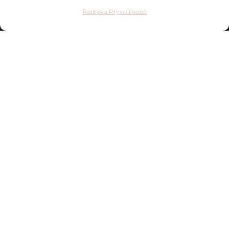
FAQ
Polityka Prywatności
Sklep
Kontakt
Dostawy