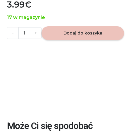
3.99
€
17 w magazynie
ilość
Dodaj do koszyka
VIP
Caribi
778
-
zapach
do
auta
Może Ci się spodobać