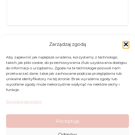
Zarządzaj zgodą
Aby zapewnić jak najlepsze wrażenia, korzystamy z technologii,
Zwroty
takich jak pliki cookie, do przechowywania i/lub uzyskiwania dostępu
do informacji o urządzeniu. Zgoda na te technologie pozwoli nam
Regulamin
przetwarzać dane, takie jak zachowanie podczas przeglądania lub
unikalne identyfikatory na tej stronie. Brak wyrażenia zgody lub
wycofanie zgody może niekorzystnie wpłynąć na niektóre cechy i
Reklamacje
funkcje.
Polityka Prywatności
Zarządzaj serwisami
Akceptuję
FAQ
Odmów