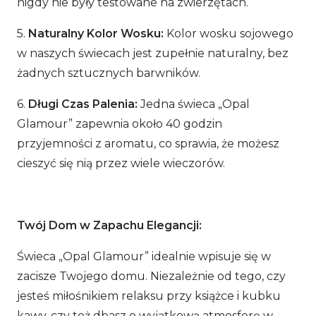
nigdy nie były testowane na zwierzętach.
5.
Naturalny Kolor Wosku:
Kolor wosku sojowego
w naszych świecach jest zupełnie naturalny, bez
żadnych sztucznych barwników.
6.
Długi Czas Palenia:
Jedna świeca „Opal
Glamour” zapewnia około 40 godzin
przyjemności z aromatu, co sprawia, że możesz
cieszyć się nią przez wiele wieczorów.
Twój Dom w Zapachu Elegancji:
Świeca „Opal Glamour” idealnie wpisuje się w
zacisze Twojego domu. Niezależnie od tego, czy
jesteś miłośnikiem relaksu przy książce i kubku
kawy, czy też dbasz o wyjątkową atmosferę w