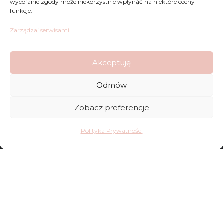
wycofanie zgody może niekorzystnie wpłynąć na niektóre cechy i
funkcje.
Zarządzaj serwisami
Zwroty
Akceptuję
Regulamin
Odmów
Reklamacje
Zobacz preferencje
Polityka Prywatności
Polityka Prywatności
FAQ
Sklep
Kontakt
Dostawy