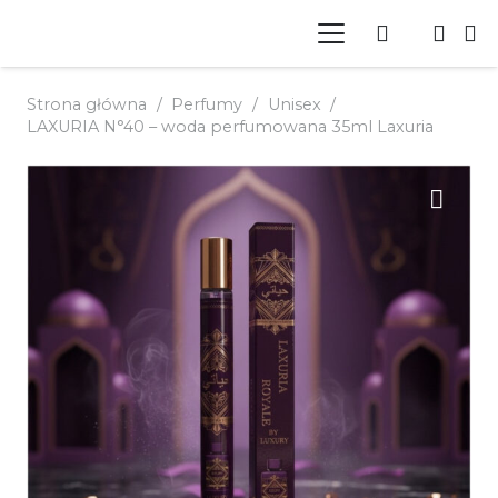
Strona główna
/
Perfumy
/
Unisex
/
LAXURIA N°40 – woda perfumowana 35ml Laxuria