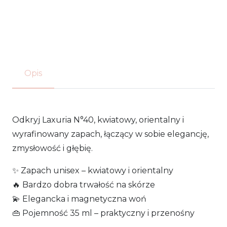
N°40
-
woda
perfumowana
Opis
35ml
Laxuria
Odkryj Laxuria N°40, kwiatowy, orientalny i
wyrafinowany zapach, łączący w sobie elegancję,
zmysłowość i głębię.
✨ Zapach unisex – kwiatowy i orientalny
🔥 Bardzo dobra trwałość na skórze
💫 Elegancka i magnetyczna woń
👜 Pojemność 35 ml – praktyczny i przenośny