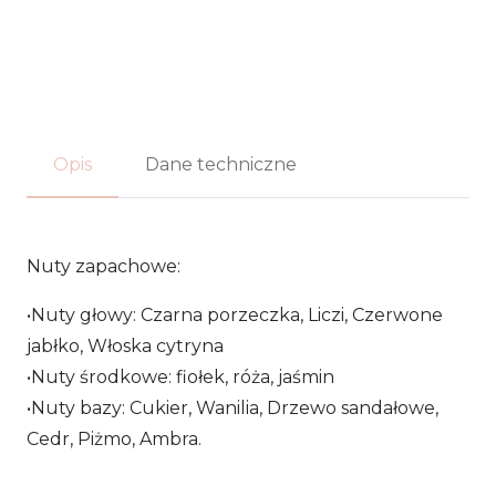
LYCHEE
FIZZ
-
Opis
Dane techniczne
Fragrance
World
EDP
Nuty zapachowe:
100ml
•Nuty głowy: Czarna porzeczka, Liczi, Czerwone
jabłko, Włoska cytryna
•Nuty środkowe: fiołek, róża, jaśmin
•Nuty bazy: Cukier, Wanilia, Drzewo sandałowe,
Cedr, Piżmo, Ambra.