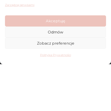
Regulamin
Zarządzaj serwisami
Reklamacje
Akceptuję
Polityka Prywatności
Odmów
Zobacz preferencje
FAQ
Polityka Prywatności
Sklep
Kontakt
Dostawy