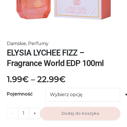
Damskie
,
Perfumy
ELYSIA LYCHEE FIZZ –
Fragrance World EDP 100ml
Zakres
1.99
€
–
22.99
€
cen:
od
Pojemność
1.99€
do
ilość
Dodaj do koszyka
22.99€
ELYSIA