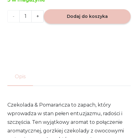
ilość
Dodaj do koszyka
Czekolada
&
Pomarańcza
-
Opis
Zapach
do
domu
Czekolada & Pomarańcza to zapach, który
wprowadza w stan pełen entuzjazmu, radości i
120ml
szczęścia. Ten wyjątkowy aromat to połączenie
Loris
aromatycznej, gorzkiej czekolady z owocowymi