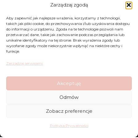
Zarządzaj zgodą
Zwroty
Aby zapewnić jak najlepsze wrażenia, korzystamy z technologii,
takich jak pliki cookie, do przechowywania i/lub uzyskiwania dostępu
Regulamin
do informacji o urządzeniu. Zgoda na te technologie pozwoli nam
przetwarzać dane, takie jak zachowanie podczas przeglądania lub
unikalne identyfikatory na tej stronie. Brak wyrażenia zgody lub
Reklamacje
wycofanie zgody może niekorzystnie wpłynąć na niektóre cechy i
funkcje.
Polityka Prywatności
Zarządzaj serwisami
FAQ
Akceptuję
Sklep
Odmów
Kontakt
Zobacz preferencje
Dostawy
Polityka Prywatności