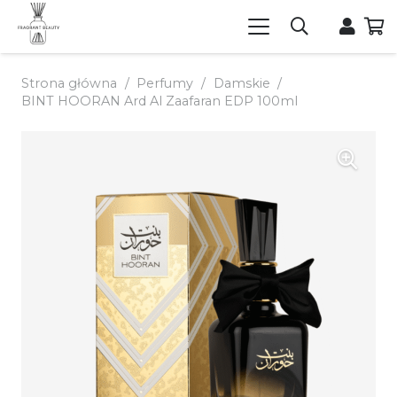
Strona główna
/
Perfumy
/
Damskie
/
BINT HOORAN Ard Al Zaafaran EDP 100ml