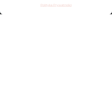
Polityka Prywatności
Reklamacje
Polityka Prywatności
FAQ
Sklep
Kontakt
Dostawy