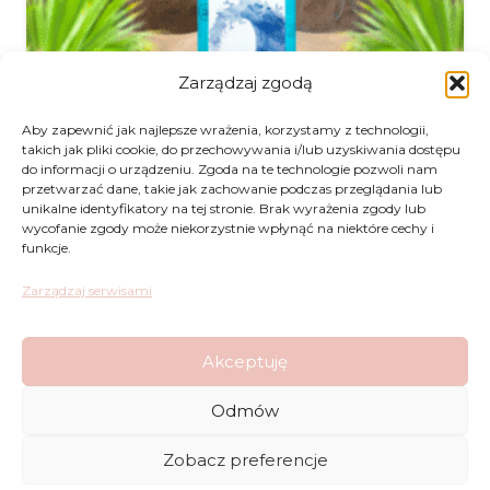
Zarządzaj zgodą
Aby zapewnić jak najlepsze wrażenia, korzystamy z technologii,
takich jak pliki cookie, do przechowywania i/lub uzyskiwania dostępu
Kifra OCEAN – skoncentrowane perfumy do prania
do informacji o urządzeniu. Zgoda na te technologie pozwoli nam
200ml
przetwarzać dane, takie jak zachowanie podczas przeglądania lub
13.50
€
unikalne identyfikatory na tej stronie. Brak wyrażenia zgody lub
wycofanie zgody może niekorzystnie wpłynąć na niektóre cechy i
funkcje.
Zarządzaj serwisami
Akceptuję
Odmów
Zwroty
Zobacz preferencje
Regulamin