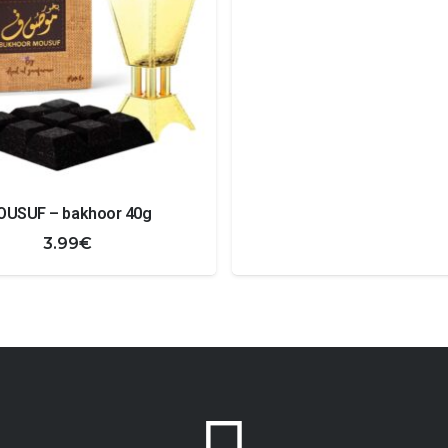
USUF – bakhoor 40g
3.99
€