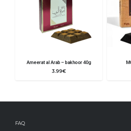
Ameerat al Arab – bakhoor 40g
MO
3.99
€
FAQ